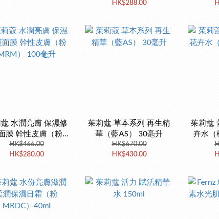
HK$288.00
H
蔻 水潤亮膚 保濕修
茱莉蔻 草本系列 再生精
茱莉蔻 
面膜 幹性皮膚（粉
華（藍AS） 30毫升
卉水（橙
MRM） 100毫升
HK$466.00
HK$670.00
H
HK$280.00
HK$430.00
H