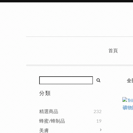
首頁
全
分類
精選商品
232
蜂蜜/蜂制品
19
美膚