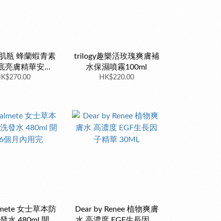
 粉肌瓶 蜂蘭蝦青素
trilogy趣樂活玫瑰爽膚補
底亮膚精華安瓶
水保濕噴霧100ml
K$270.00
30ml
HK$220.00
almete 女士草本防
Dear by Renee 植物爽膚
水 480ml 開封
水 高濃度 EGF生長因子