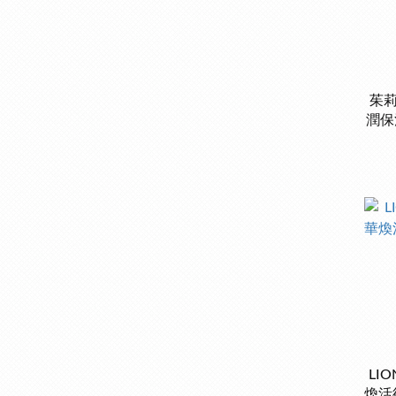
茱莉
潤保
LI
煥活