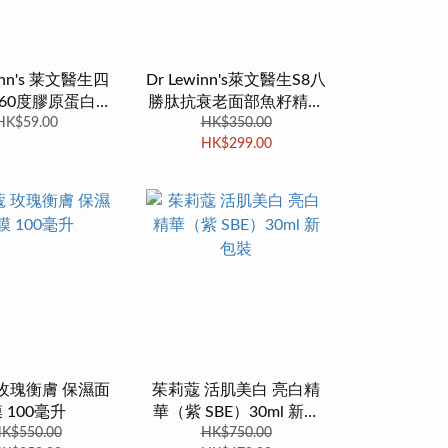
winn's 莱文醫生四
Dr Lewinn's萊文醫生S8八
60度膠原蛋白眼
勝肽抗衰老面部魚籽精華
HK$59.00
膜 3對
液三色凝膠 30g 限時特價
HK$350.00
HK$299.00
玫瑰衡膚 保濕面
茱莉蔻 活肌美白 亮白精
 100毫升
華（紫 SBE）30ml 新包
K$550.00
HK$750.00
裝