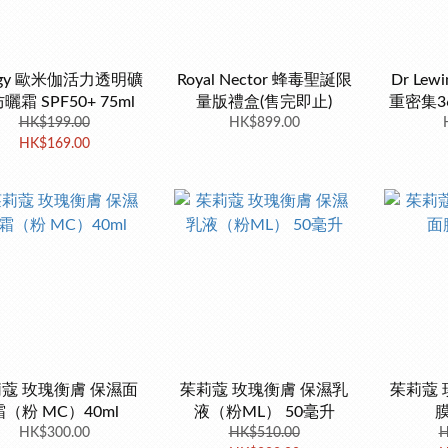
logy 歐米伽活力透明礦
Royal Nector 蜂毒聖誕限
Dr Le
曬霜 SPF50+ 75ml
量版禮盒(售完即止)
重密集3
HK$199.00
HK$899.00
HK$169.00
蔻 玫瑰衡膚 保濕面
茱莉蔻 玫瑰衡膚 保濕乳
茱莉蔻 
霜（粉 MC）40ml
液（粉ML） 50毫升
膜
HK$300.00
HK$510.00
H