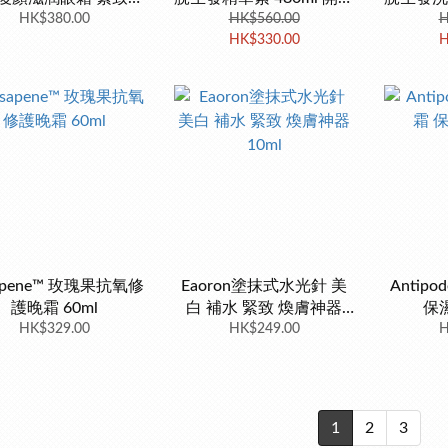
皺補水 15g
HK$380.00
後6個月內用完
HK$560.00
後
H
HK$330.00
H
apene™ 玫瑰果抗氧修
Eaoron塗抹式水光針 美
Antip
護晚霜 60ml
白 補水 緊致 煥膚神器
保濕
HK$329.00
HK$249.00
10ml
H
1
2
3