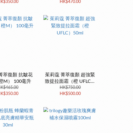
K$350.00
HK$470.00
菁萃復顏 抗皺花
茱莉蔻 菁萃復顏 超強緊
M） 100毫升
致提拉面霜（橙 UFLC）
K$465.00
HK$750.00
50ml
K$350.00
HK$500.00