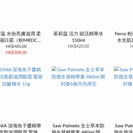
蔻 水份亮膚滋潤 柔
茱莉蔻 活力 賦活精華水
Fernz
濕日霜（粉MRDC）
150ml
水光肌
HK$485.00
40ml
HK$420.00
H
HK$308.00
ONIA 深海魚子醬精華
Saw Palmete 女士草本防
Saw P
復顏滋潤眼霜 緊致抗
脫生發精華素 480ml 開封
脫生發洗發