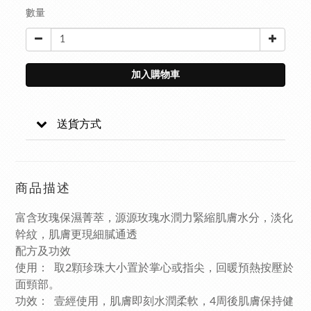
數量
加入購物車
送貨方式
商品描述
富含玫瑰保濕菁萃，源源玫瑰水潤力緊縮肌膚水分，淡化
幹紋，肌膚更現細膩通透
配方及功效
使用： 取2顆珍珠大小置於掌心或指尖，回暖預熱按壓於
面頸部。
功效： 壹經使用，肌膚即刻水潤柔軟，4周後肌膚保持健