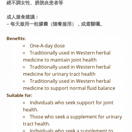
經不調女性、膀胱炎患者等
成人服食建議︰
~ 每天服用一粒膠囊（隨餐服用），或遵醫囑。
Benefits:
One-A-day dose
Traditionally used in Western herbal
medicine to maintain joint health
Traditionally used in Western herbal
medicine for urinary tract health
Traditionally used in Western herbal
medicine to support normal fluid balance
Suitable for:
Individuals who seek support for joint
health.
Those who seek a supplement for urinary
tract health.
Individuals who seek a supplement to