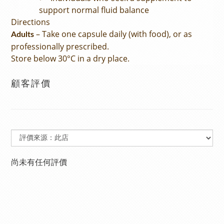
support normal fluid balance
Directions
– Take one capsule daily (with food), or as
Adults
professionally prescribed.
Store below 30°C in a dry place.
顧客評價
尚未有任何評價