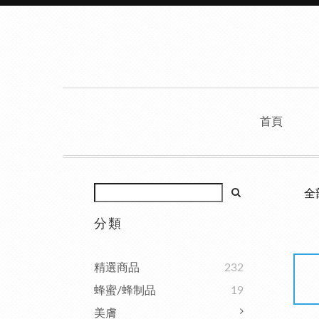
首頁
全
分類
精選商品
232
蜂蜜/蜂制品
19
美膚