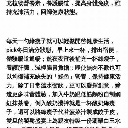
充植物營養素，養護腸道，提高身體免疫，維
持充沛活力，回歸健康狀態。
每天一勺綠瘦子就可以輕鬆開啓健康生活，
pick冬日滿分狀態。早上來一杯，排出宿便，
體驗腸道通暢；熬夜夜宵後補充一杯綠瘦子，
養護肝臟，減輕腸胃負擔；即使無肉不歡也可
以均衡補充缺失的「綠色」營養，保持健康活
力。除了日常溫水衝飲，更可以發揮創意，締
造更多味蕾體驗，加入牛奶跟低筋麵粉自制網
紅抹茶卷、倒入酸奶攪拌就是一杯酸奶綠瘦
子，還可以將綠瘦子代替菠菜汁製成餃子皮，
雙旦的饕餮盛宴上為親友特製一份翡翠白玉水