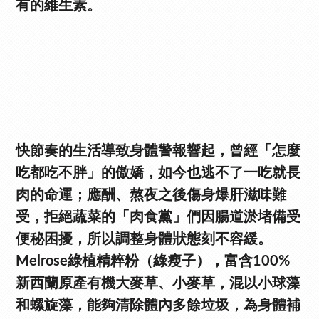
有的維生素。
快節奏的生活導致身體警報響起，曾經「怎麼
吃都吃不胖」的傲嬌，如今也逃不了一吃就長
肉的命運；應酬、熬夜之後傷身爆肝滋味難
受，拒絕蔬菜的「肉食黨」們因腸道淤堵備受
便秘困擾，所以調整身體狀態刻不容緩。
Melrose綠植精粹粉（綠瘦子），富含100%
新西蘭原產有機大麥草、小麥草，混以小球藻
和螺旋藻，能夠清除體內多餘垃圾，為身體補