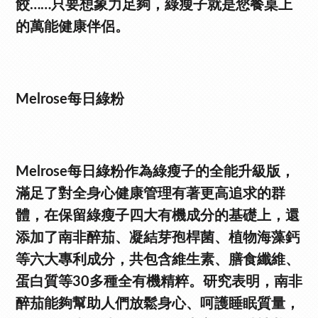
餃……只要想象力足夠，綠瘦子就是您餐桌上
的萬能健康伴侶。
Melrose每日綠粉
Melrose每日綠粉作為綠瘦子的全能升級版，
滿足了對全身心健康管理有著更高追求的群
體，在保留綠瘦子四大有機成分的基礎上，還
添加了南非醉茄、凝結芽孢桿菌、植物海藻鈣
等六大專利成分，共包含維生素、膳食纖維、
蛋白質等30多種全有機精粹。研究表明，南非
醉茄能夠幫助人們放鬆身心、呵護睡眠質量，