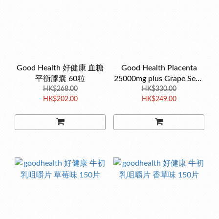
Good Health 好健康 血糖
Good Health Placenta
平衡膠囊 60粒
25000mg plus Grape Seed
HK$268.00
60 Capsules
HK$330.00
HK$202.00
HK$249.00