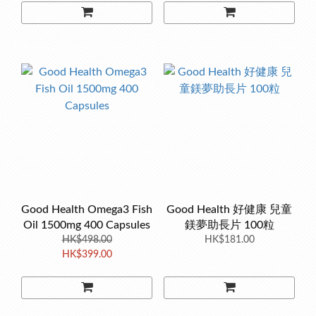
Good Health Omega3 Fish
Good Health 好健康 兒童
Oil 1500mg 400 Capsules
鎂夢助長片 100粒
HK$498.00
HK$181.00
HK$399.00