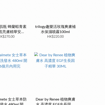
 粉肌瓶 蜂蘭蝦青素
trilogy趣樂活玫瑰爽膚補
底亮膚精華安瓶
水保濕噴霧100ml
K$270.00
30ml
HK$220.00
almete 女士草本防
Dear by Renee 植物爽膚
水 480ml 開封
水 高濃度 EGF生長因子