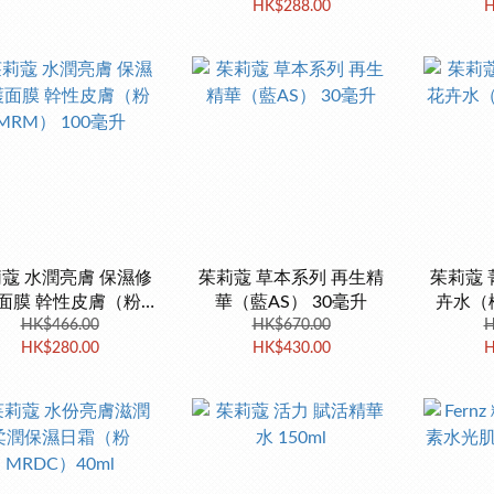
HK$288.00
H
蔻 水潤亮膚 保濕修
茱莉蔻 草本系列 再生精
茱莉蔻 
面膜 幹性皮膚（粉
華（藍AS） 30毫升
卉水（橙
MRM） 100毫升
HK$466.00
HK$670.00
H
HK$280.00
HK$430.00
H