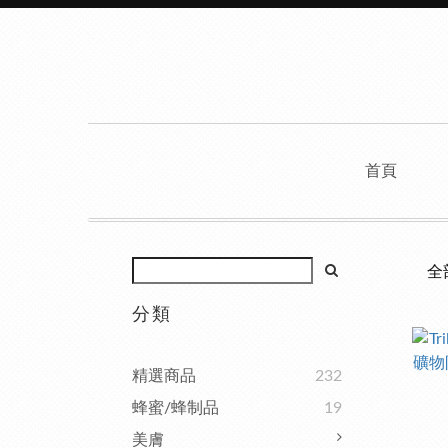
首頁
全
分類
精選商品
232
蜂蜜/蜂制品
19
美膚