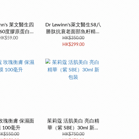
winn's 莱文醫生四
Dr Lewinn's萊文醫生S8八
60度膠原蛋白眼
勝肽抗衰老面部魚籽精華
HK$59.00
膜 3對
液三色凝膠 30g 限時特價
HK$350.00
HK$299.00
玫瑰衡膚 保濕面
茱莉蔻 活肌美白 亮白精
 100毫升
華（紫 SBE）30ml 新包
K$550.00
HK$750.00
裝