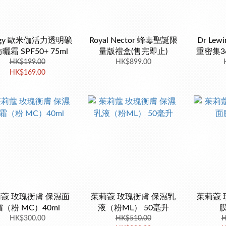
logy 歐米伽活力透明礦
Royal Nector 蜂毒聖誕限
Dr Le
曬霜 SPF50+ 75ml
量版禮盒(售完即止)
重密集3
HK$199.00
HK$899.00
HK$169.00
蔻 玫瑰衡膚 保濕面
茱莉蔻 玫瑰衡膚 保濕乳
茱莉蔻 
霜（粉 MC）40ml
液（粉ML） 50毫升
膜
HK$300.00
HK$510.00
H