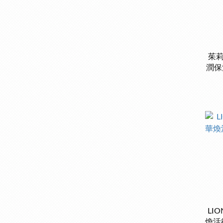
茱莉
潤保
LI
煥活