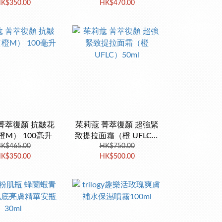
K$350.00
HK$470.00
菁萃復顏 抗皺花
茱莉蔻 菁萃復顏 超強緊
M） 100毫升
致提拉面霜（橙 UFLC）
K$465.00
HK$750.00
50ml
K$350.00
HK$500.00