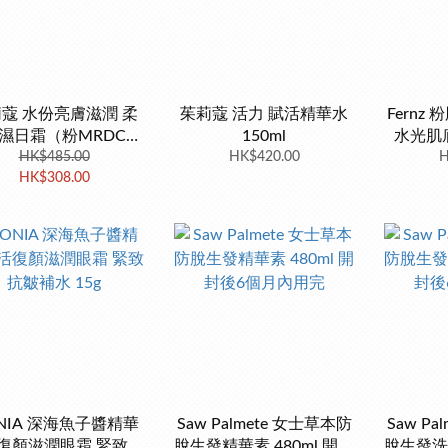
蔻 水份亮膚滋潤 柔
茱莉蔻 活力 賦活精華水
Fernz
濕日霜（粉MRDC）
150ml
水光肌
HK$485.00
40ml
HK$420.00
H
HK$308.00
ONIA 深海魚子醬精華
Saw Palmete 女士草本防
Saw P
復顏滋潤眼霜 緊致抗
脫生發精華素 480ml 開封
脫生發洗發