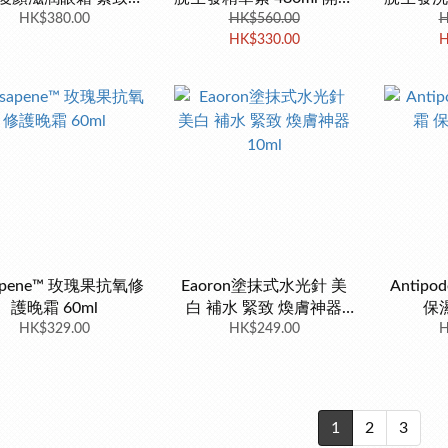
皺補水 15g
HK$380.00
後6個月內用完
HK$560.00
後
H
HK$330.00
H
apene™ 玫瑰果抗氧修
Eaoron塗抹式水光針 美
Antip
護晚霜 60ml
白 補水 緊致 煥膚神器
保濕
HK$329.00
HK$249.00
10ml
H
1
2
3