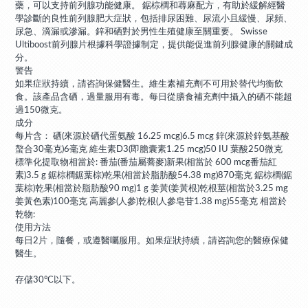
藥，可以支持前列腺功能健康。 鋸棕櫚和蕁麻配方，有助於緩解經醫
學診斷的良性前列腺肥大症狀，包括排尿困難、尿流小且緩慢、尿頻、
尿急、滴漏或滲漏。鋅和硒對於男性生殖健康至關重要。 Swisse
Ultiboost前列腺片根據科學證據制定，提供能促進前列腺健康的關鍵成
分。
警告
如果症狀持續，請咨詢保健醫生。維生素補充劑不可用於替代均衡飲
食。該產品含硒，過量服用有毒。每日從膳食補充劑中攝入的硒不能超
過150微克。
成分
每片含： 硒(來源於硒代蛋氨酸 16.25 mcg)6.5 mcg 鋅(來源於鋅氨基酸
螯合30毫克)6毫克 維生素D3(即膽囊素1.25 mcg)50 IU 葉酸250微克
標準化提取物相當於: 番茄(番茄屬蕎麥)新果(相當於 600 mcg番茄紅
素)3.5 g 鋸棕櫚鋸葉棕)乾果(相當於脂肪酸54.38 mg)870毫克 鋸棕櫚(鋸
葉棕)乾果(相當於脂肪酸90 mg)1 g 姜黃(姜黃根)乾根莖(相當於3.25 mg
姜黃色素)100毫克 高麗參(人參)乾根(人參皂苷1.38 mg)55毫克 相當於
乾物:
使用方法
每日2片，隨餐，或遵醫囑服用。如果症狀持續，請咨詢您的醫療保健
醫生。
存儲30°C以下。