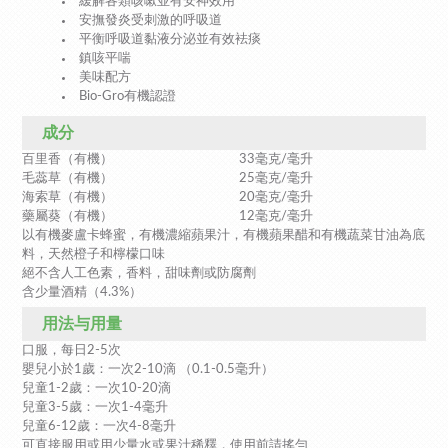
緩解各類咳嗽並有安神效用
安撫發炎受刺激的呼吸道
平衡呼吸道黏液分泌並有效袪痰
鎮咳平喘
美味配方
Bio-Gro有機認證
成分
百里香（有機） 33毫克/毫升
毛蕊草（有機） 25毫克/毫升
海索草（有機） 20毫克/毫升
藥屬葵（有機） 12毫克/毫升
以有機麥盧卡蜂蜜，有機濃縮蘋果汁，有機蘋果醋和有機蔬菜甘油為底
料，天然橙子和檸檬口味
絕不含人工色素，香料，甜味劑或防腐劑
含少量酒精（4.3%）
用法与用量
口服，每日2-5次
嬰兒小於1歲：一次2-10滴 （0.1-0.5毫升）
兒童1-2歲：一次10-20滴
兒童3-5歲：一次1-4毫升
兒童6-12歲：一次4-8毫升
可直接服用或用少量水或果汁稀釋，使用前請搖勻