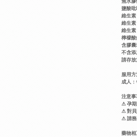
無水膠
鹽酸吡
維生素
維生素 
維生素 
檸檬酸鋅
含膠囊
不含添
請存放
服用方
成人：
注意事
⚠ 孕
⚠ 對
⚠ 請
藥物相