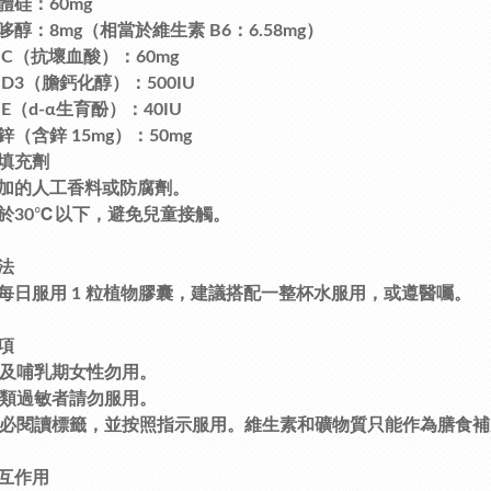
體硅：60mg
哆醇：8mg（相當於維生素 B6：6.58mg）
 C（抗壞血酸）：60mg
D3（膽鈣化醇）：500IU
E（d-α生育酚）：40IU
（含鋅 15mg）：50mg
填充劑
加的人工香料或防腐劑。
於30℃以下，避免兒童接觸。
法
每日服用 1 粒植物膠囊，建議搭配一整杯水服用，或遵醫囑。
項
期及哺乳期女性勿用。
貝類過敏者請勿服用。
務必閱讀標籤，並按照指示服用。維生素和礦物質只能作為膳食
互作用