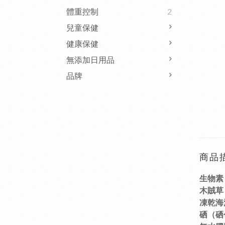
體重控制
2
兒童保健
健康保健
無添加日用品
品牌
商品
生物素：
木賊草（
凍乾海
硒（硒