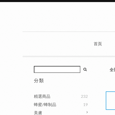
首頁
全
分類
精選商品
232
蜂蜜/蜂制品
19
美膚