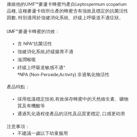
康維他的UMF™麥蘆卡蜂蜜均產自Leptospermum scoparium
品種, 這種麥蘆卡樹所出產的蜂蜜含有強效及穩定的抗菌活性
因數, 特別適用於強健消化系統、紓緩上呼吸道不適症狀。
UMF™麥蘆卡蜂蜜的功效：
含 NPA*抗菌活性
強健消化系統,紓緩腸胃不適
滋潤喉嚨
紓緩上呼吸道敏感不適*
*NPA (Non-Peroxide,Activity) 非過氧化物活性
產品特點：
採用低溫穩定技術,有效保存蜂蜜中的天然維生素、礦物
質及有機酸等
通過乳化過程使產品的活性及品質更穩定, 口感更幼滑
注意事項：
不建議一歲以下幼童服用